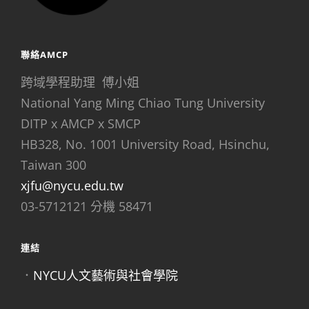
聯絡AMCP
跨域學程助理 傅小姐
National Yang Ming Chiao Tung University
DITP x AMCP x SMCP
HB328, No. 1001 University Road, Hsinchu,
Taiwan 300
xjfu@nycu.edu.tw
03-5712121 分機 58471
連結
．
NYCU人文藝術與社會學院