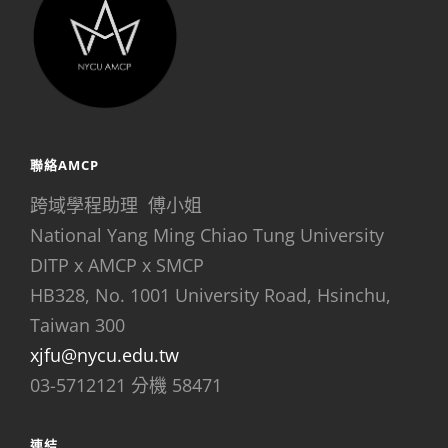
聯絡AMCP
跨域學程助理 傅小姐
National Yang Ming Chiao Tung University
DITP x AMCP x SMCP
HB328, No. 1001 University Road, Hsinchu,
Taiwan 300
xjfu@nycu.edu.tw
03-5712121 分機 58471
連結