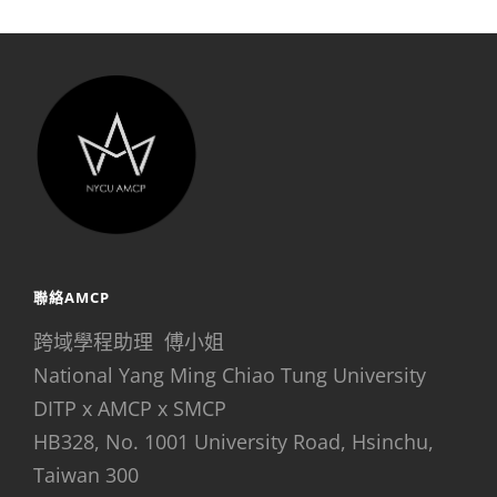
聯絡AMCP
跨域學程助理 傅小姐
National Yang Ming Chiao Tung University
DITP x AMCP x SMCP
HB328, No. 1001 University Road, Hsinchu,
Taiwan 300