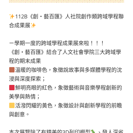
112B《創・藝百匯》人社院創作類跨域學程聯
合成果展
ㄧ學期一度的跨域學程成果展來啦！！！
《創・藝百匯》結合了人文社會學院三大跨域學
程的期末成果
溫暖的咖啡色，象徵說故事與多媒體學程的沈
浸與深度探索；
鮮明亮眼的紅色，象徵藝術與音樂學程創新的
美學與熱情；
活潑閃耀的黃色，象徵設計與創新學程的前瞻
與創意。
本次展覽除了有精美的3D列印模型
、發人深省