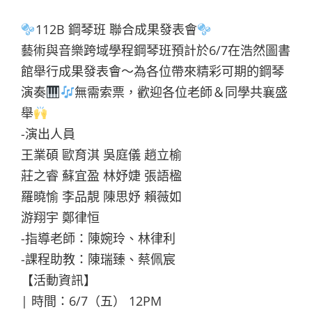
112B 鋼琴班 聯合成果發表會
藝術與音樂跨域學程鋼琴班預計於6/7在浩然圖書
館舉行成果發表會～為各位帶來精彩可期的鋼琴
演奏
無需索票，歡迎各位老師＆同學共襄盛
舉
-演出人員
王業碩 歐育淇 吳庭儀 趙立榆
莊之睿 蘇宜盈 林妤婕 張語楹
羅曉愉 李品靚 陳思妤 賴薇如
游翔宇 鄭律恒
-指導老師：陳婉玲、林律利
-課程助教：陳瑞臻、蔡佩宸
【活動資訊】
| 時間：6/7（五） 12PM