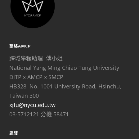
聯絡AMCP
跨域學程助理 傅小姐
National Yang Ming Chiao Tung University
DITP x AMCP x SMCP
HB328, No. 1001 University Road, Hsinchu,
Taiwan 300
xjfu@nycu.edu.tw
03-5712121 分機 58471
連結