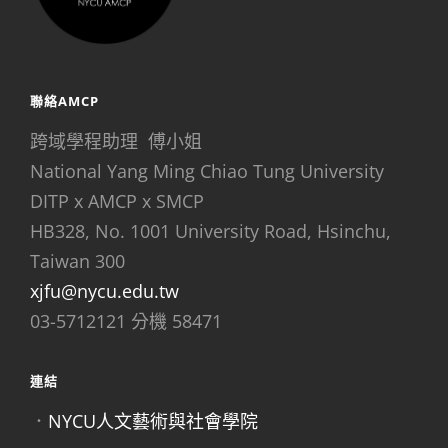
聯絡AMCP
跨域學程助理 傅小姐
National Yang Ming Chiao Tung University
DITP x AMCP x SMCP
HB328, No. 1001 University Road, Hsinchu,
Taiwan 300
xjfu@nycu.edu.tw
03-5712121 分機 58471
連結
．
NYCU人文藝術與社會學院