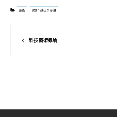
Categories
藝術
B類：講授與專題
文
章
PREVIOUS
科技藝術概論
導
覽