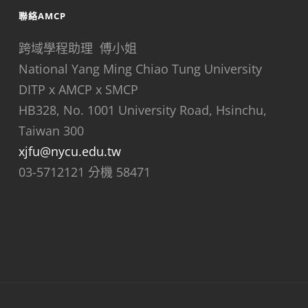
聯絡AMCP
跨域學程助理 傅小姐
National Yang Ming Chiao Tung University
DITP x AMCP x SMCP
HB328, No. 1001 University Road, Hsinchu,
Taiwan 300
xjfu@nycu.edu.tw
03-5712121 分機 58471