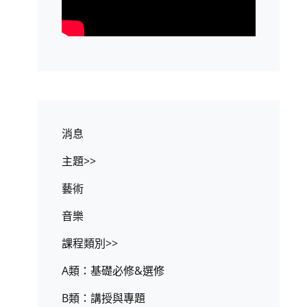
消息
主題>>
藝術
音樂
課程類別>>
A類：基礎必修&選修
B類：講授與專題