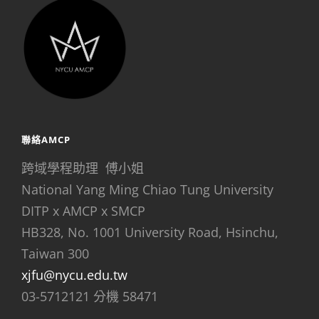
聯絡AMCP
跨域學程助理 傅小姐
National Yang Ming Chiao Tung University
DITP x AMCP x SMCP
HB328, No. 1001 University Road, Hsinchu,
Taiwan 300
xjfu@nycu.edu.tw
03-5712121 分機 58471