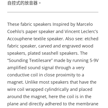
自控式的放音器。
＿＿＿＿＿＿＿＿＿＿＿＿＿＿＿＿＿＿＿＿＿
These fabric speakers Inspired by Marcelo
Coehlo’s paper speaker and Vincent Leclerc’s
Accouphene textile speaker. Also see: etched
fabric speaker, carved and engraved wood
speakers, plated seashell speakers. The
“Sounding Textilesare” made by running 5-9V
amplified sound signal through a very
conductive coil in close proximity to a
magnet. Unlike most speakers that have the
wire coil wrapped cylindrically and placed
around the magnet, here the coil is in the
plane and directly adhered to the membrane