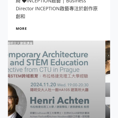
綺 ◆INCEPTION啟藝 | Business
Director INCEPTION啟藝專注於創作原
創和
【活
MORE
動
分
享】
從
概
念
到
體
驗，
商
業
策
展
為
何
而