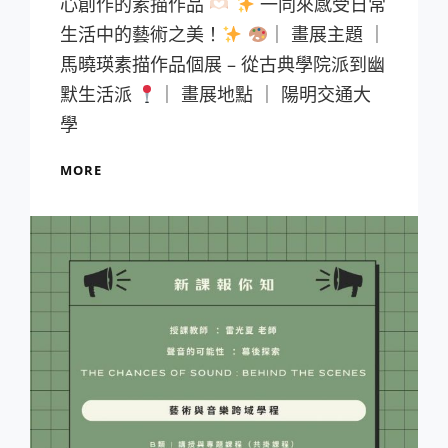
心創作的素描作品
一同來感受日常
生活中的藝術之美！
｜ 畫展主題 ｜
馬曉瑛素描作品個展 – 從古典學院派到幽
默生活派
｜ 畫展地點 ｜ 陽明交通大
學
【活
MORE
動
分
享】
《馬
曉
瑛
素
描
作
品
個
展》