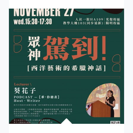
動
分
享】
《GIA
TALK
國
際
建
築
講
座》