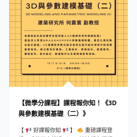
營
的
平
衡
【微學分課程】課程報你知！《3D
與參數建模基礎（二）》
【
好課報你知
】
重磅課程登