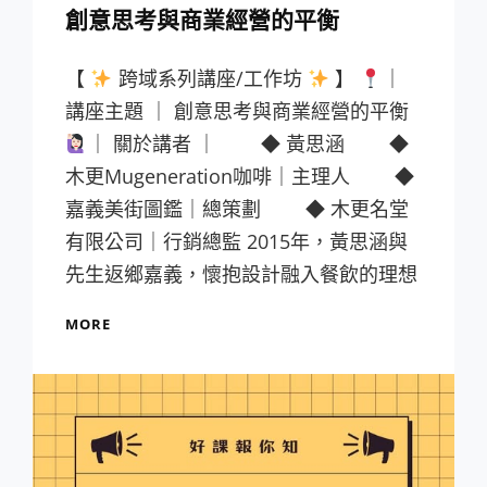
創意思考與商業經營的平衡
【
跨域系列講座/工作坊
】
｜
講座主題 ｜ 創意思考與商業經營的平衡
｜ 關於講者 ｜ ◆ 黃思涵 ◆
木更Mugeneration咖啡｜主理人 ◆
嘉義美街圖鑑｜總策劃 ◆ 木更名堂
有限公司｜行銷總監 2015年，黃思涵與
先生返鄉嘉義，懷抱設計融入餐飲的理想
創
MORE
意
思
考
與
商
業
經