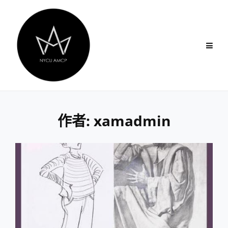
Skip
to
content
作者:
xamadmin