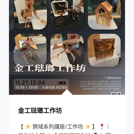
藝
術
的
希
臘
神
話
金工琺瑯工作坊
【
跨域系列講座/工作坊
】
｜