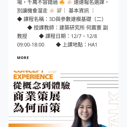
場，千萬不容錯過
速速報名選課，
別讓機會溜走
｜ 基本資訊 ｜
◆ 課程名稱：3D與參數建模基礎（二）
◆ 授課教師：建築研究所 何震寰 副
教授 ◆ 課程日期：12/7、12/8
09:00-18:00 ◆ 上課地點：HA1
【微
MORE
學
分
課
程】
課
程
報
你
知！
《3D
與