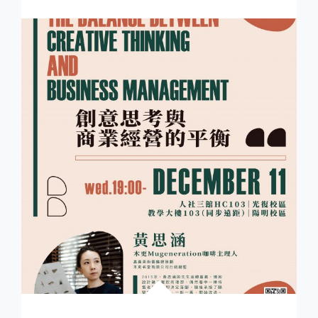
學
程
增
設
課
程】
課
程
報
你
知！
《DICP
X
SMCP》