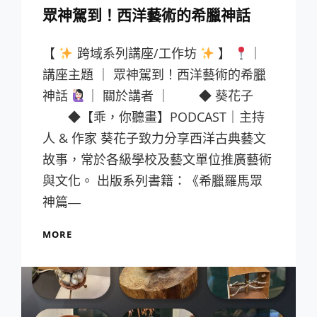
眾神駕到！西洋藝術的希臘神話
【
跨域系列講座/工作坊
】
｜
講座主題 ｜ 眾神駕到！西洋藝術的希臘
神話
｜ 關於講者 ｜ ◆ 葵花子
◆【乖，你聽畫】PODCAST｜主持
人 & 作家 葵花子致力分享西洋古典藝文
故事，常於各級學校及藝文單位推廣藝術
與文化。 出版系列書籍：《希臘羅馬眾
神篇―
眾
MORE
神
駕
到！
西
洋