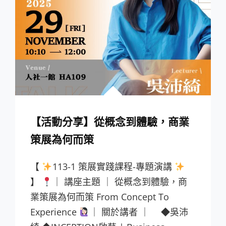
參
數
建
模
基
礎
（二）》
【活動分享】從概念到體驗，商業
策展為何而策
【
113-1 策展實踐課程-專題演講
】
｜ 講座主題 ｜ 從概念到體驗，商
業策展為何而策 From Concept To
Experience
｜ 關於講者 ｜ ◆吳沛