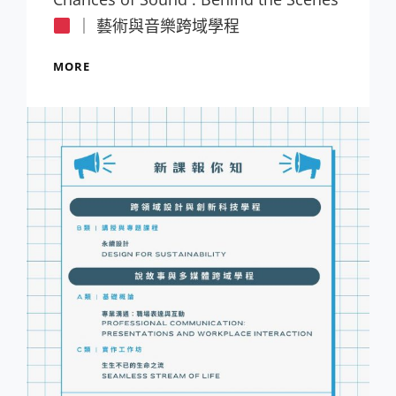
｜ 藝術與音樂跨域學程
【113B
MORE
學
程
增
設
課
程】
課
程
報
你
知！
《AMCP
X
SMCP》