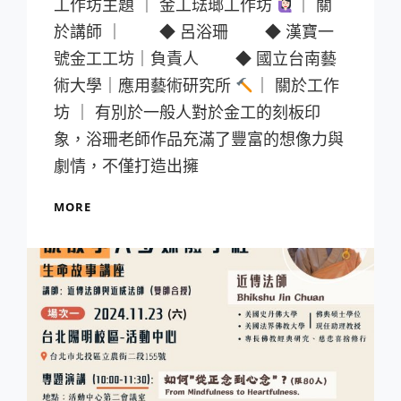
工作坊主題 ｜ 金工琺瑯工作坊
｜ 關
於講師 ｜ ◆ 呂浴珊 ◆ 漢寶一
號金工工坊｜負責人 ◆ 國立台南藝
術大學｜應用藝術研究所
｜ 關於工作
坊 ｜ 有別於一般人對於金工的刻板印
象，浴珊老師作品充滿了豐富的想像力與
劇情，不僅打造出擁
金
MORE
工
琺
瑯
工
作
坊