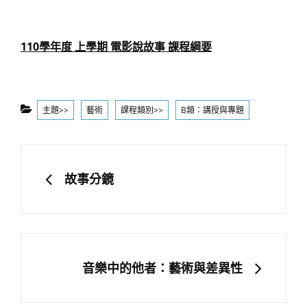
110學年度 上學期 電影說故事 課程綱要
Categories
主題>>
藝術
課程類別>>
B類：講授與專題
文
章
PREVIOUS
故事分鏡
導
覽
NEXT
音樂中的他者：藝術與差異性