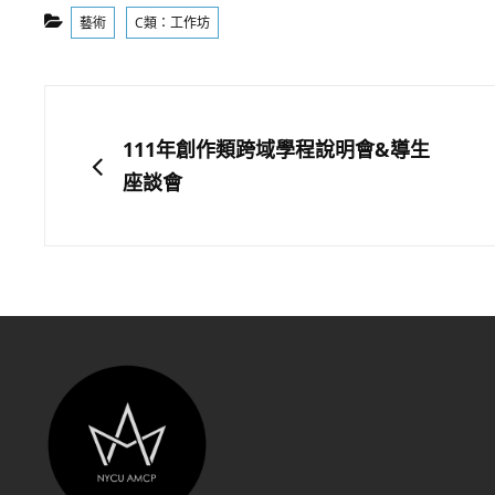
Categories
藝術
C類：工作坊
文
章
PREVIOUS
111年創作類跨域學程說明會&導生
導
座談會
覽