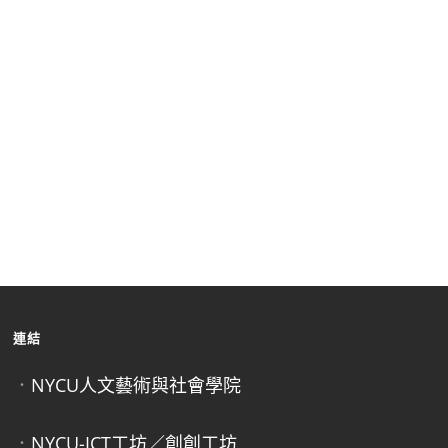
連結
．
NYCU人文藝術與社會學院
．
NYCU-ICT工坊／創創工坊