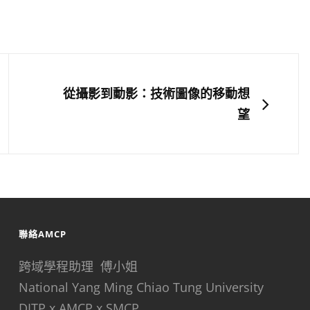
NEXT
從攝影到動影：技術圖像的移動想
望
聯絡AMCP
跨域學程助理 傅小姐
National Yang Ming Chiao Tung University
DITP x AMCP x SMCP