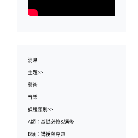
消息
主題>>
藝術
音樂
課程類別>>
A類：基礎必修&選修
B類：講授與專題