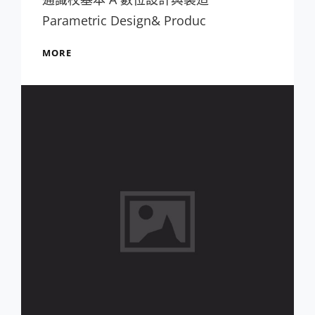
Parametric Design& Produc
109A
MORE
課
表